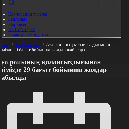
Корпорация туралы
Байланыс
Жарнама
ALTYN QOR
Редакция стандарты
асты
Жаңалықтар
Ауа райының қолайсыздығынан
лімізде 29 бағыт бойынша жолдар жабылды
Ауа райының қолайсыздығынан
лімізде 29 бағыт бойынша жолдар
жабылды