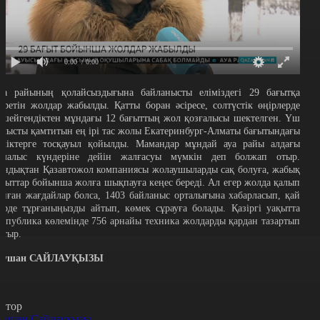
0:00
/ 0:00
уа райының қолайсыздығына байланысты еліміздегі 29 бағытқа
үретін жолдар жабылды. Қатты боран әсіресе, солтүстік өңірлерде
үшейгендіктен мұндағы 12 бағыттың жол қозғалысы шектелген. Үш
блысты қамтитын ең ірі тас жолы Екатеринбург-Алматы бағытындағы
өліктерге тосқауыл қойылды. Мамандар мұндай ауа райы алдағы
емалыс күндеріне дейін жалғасуы мүмкін деп болжап отыр.
ондықтан Қазавтожол компаниясы жолаушыларды сақ болуға, жабық
ағыттар бойынша жолға шықпауға кеңес береді. Ал егер жолда қалып
ойған жағдайлар болса, 1403 байланыс орталығына хабарласып, қай
ерде тұрғаныңызды айтып, көмек сұрауға болады. Қазіргі уақытта
еспублика көлемінде 756 арнайы техника жолдарды қардан тазартып
атыр.
аушан САЙЛАУҚЫЗЫ
втор
аушан Сайлауқызы