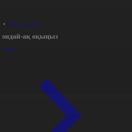
#Басты ақпарат
Сондай-ақ оқыңыз
арлығы