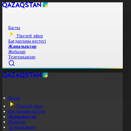
Басты
Тікелей эфир
Бағдарлама кестесі
Жаңалықтар
Жобалар
Телехикаялар
Басты
Тікелей эфир
Бағдарлама кестесі
Жаңалықтар
Жобалар
Телехикаялар