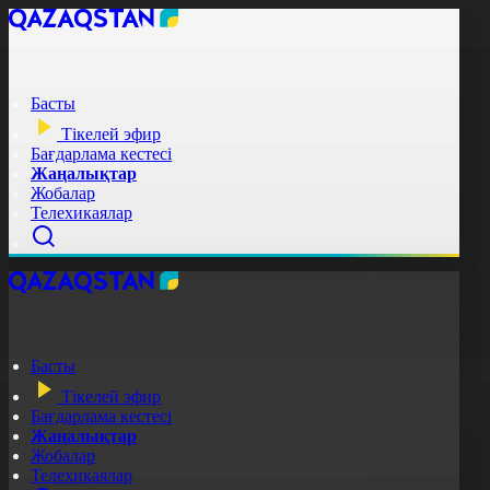
Басты
Тікелей эфир
Бағдарлама кестесі
Жаңалықтар
Жобалар
Телехикаялар
Басты
Тікелей эфир
Бағдарлама кестесі
Жаңалықтар
Жобалар
Телехикаялар