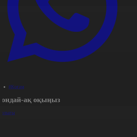
#Қоғам
Сондай-ақ оқыңыз
арлығы