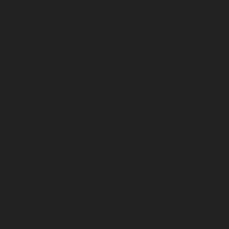
Корпорация туралы
Байланыс
Дистрибуция
Жарнама
Редакция стандарты