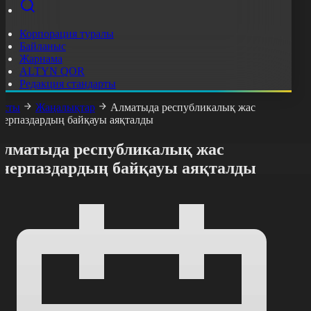
Корпорация туралы
Байланыс
Жарнама
ALTYN QOR
Редакция стандарты
асты
Жаңалықтар
Алматыда республикалық жас
нерпаздардың байқауы аяқталды
Алматыда республикалық жас
өнерпаздардың байқауы аяқталды