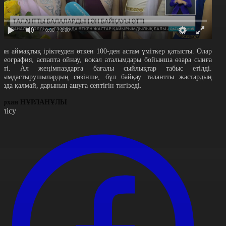
0:00
/ 0:00
ған аймақтық іріктеуден өткен 100-ден астам үміткер қатысты. Олар
ореография, аспапта ойнау, вокал аталымдары бойынша өзара сынға
үсті. Ал жеңімпаздарға бағалы сыйлықтар табыс етілді.
йымдастырушылардың сөзінше, бұл байқау талантты жастардың
асада қалмай, дарынын ашуға септігін тигізеді.
ұрхан НҰРЛАНҰЛЫ
өлісу