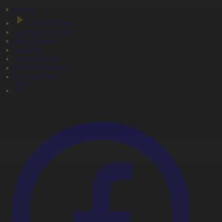
Басты
Тікелей эфир
Бағдарлама кестесі
Жаңалықтар
Жобалар
Телехикаялар
Мультсериалдар
Видеоархив