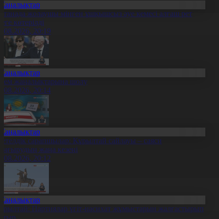
Жаңалықтар
станада жолаушы мінген ұшқышсыз әуе кемесі алғаш рет
уеге көтерілді
6.08.2026, 20:19
Жаңалықтар
лем жаңалықтарына шолу
6.08.2026, 20:14
Жаңалықтар
етелдік сарапшылар: Құрылтай сайлауы – саяси
аңғырудың жаңа кезеңі
6.08.2026, 20:12
Жаңалықтар
ұрылтай: Партиялар үгіт-насихат жұмыстарын жалғастырып
атыр