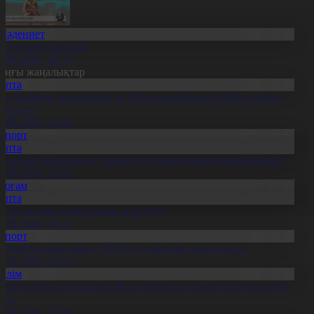
Мәдениет
әстүр мен креатив
8.08.2026, 20:13
оңғы жаңалықтар
Апта
Іле-Балқаш» резерватында Амур жолбарысы табиғи ортаға
іберілді
9.08.2026, 20:38
Спорт
Апта
Болашақ ойындары»: Биылғы турнир несімен ерекшеленді?
9.08.2026, 20:31
Қоғам
Апта
птап ыстық егінге қалай әсер етті?
9.08.2026, 20:22
Спорт
Болашақ ойындары – 2026» өз мәресіне жақындады
8.08.2026, 20:21
Білім
азақстандық оқушылар ЖИ олимпиадасында 8 медаль жеңіп
лды
8.08.2026, 20:18