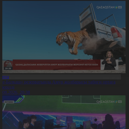
Апта
Іле-Балқаш» резерватында Амур жолбарысы табиғи ортаға
іберілді
9.08.2026, 20:38