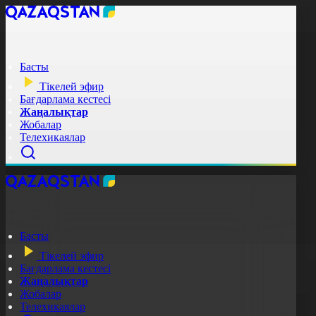
Басты
Тікелей эфир
Бағдарлама кестесі
Жаңалықтар
Жобалар
Телехикаялар
Басты
Тікелей эфир
Бағдарлама кестесі
Жаңалықтар
Жобалар
Телехикаялар