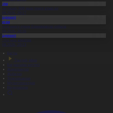
Білім
ітап оқып, 600 мың теңге ұтып ал
8.08.2026, 20:17
Мәдениет
Қоғам
нерді өнеге еткен Ерниязовтар отбасы
8.08.2026, 20:16
Мәдениет
әстүр мен креатив
8.08.2026, 20:13
Басты
Тікелей эфир
Бағдарлама кестесі
Жаңалықтар
Жобалар
Телехикаялар
Мультсериалдар
Видеоархив