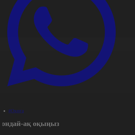
#Оқиға
Сондай-ақ оқыңыз