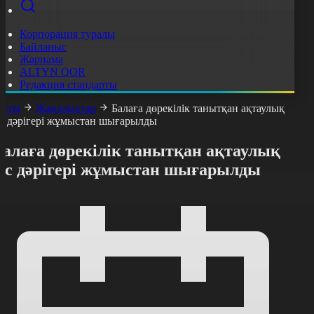
Корпорация туралы
Байланыс
Жарнама
ALTYN QOR
Редакция стандарты
асты
Жаңалықтар
Балаға дөрекілік танытқан ақтаулық
іс дәрігері жұмыстан шығарылды
Балаға дөрекілік танытқан ақтаулық
тіс дәрігері жұмыстан шығарылды