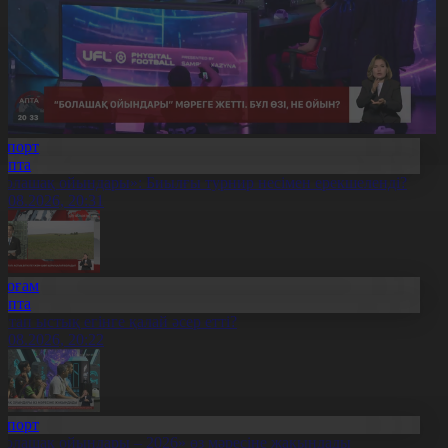
Спорт
Апта
Болашақ ойындары»: Биылғы турнир несімен ерекшеленді?
9.08.2026, 20:31
Қоғам
Апта
птап ыстық егінге қалай әсер етті?
9.08.2026, 20:22
Спорт
Болашақ ойындары – 2026» өз мәресіне жақындады