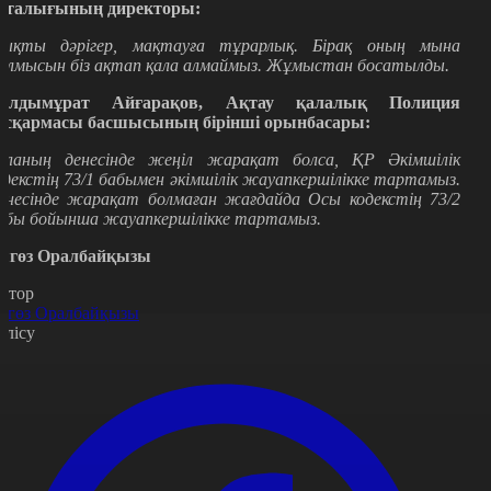
рталығының директоры:
ықты дәрігер, мақтауға тұрарлық. Бірақ оның мына
ылмысын біз ақтап қала алмаймыз. Жұмыстан босатылды.
алдымұрат Айғарақов, Ақтау қалалық Полиция
асқармасы басшысының бірінші орынбасары:
аланың денесінде жеңіл жарақат болса, ҚР Әкімшілік
одекстің 73/1 бабымен әкімшілік жауапкершілікке тартамыз.
енесінде жарақат болмаған жағдайда Осы кодекстің 73/2
абы бойынша жауапкершілікке тартамыз.
ягөз Оралбайқызы
втор
ягөз Оралбайқызы
өлісу