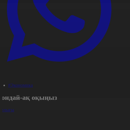
#Экономика
Сондай-ақ оқыңыз
арлығы