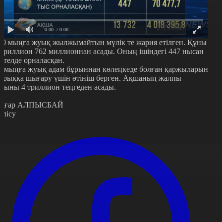
0:00
/ 0:00
50 мыңға жуық жылжымайтын мүлік те жария етілген. Құны
 триллион 762 миллионнан асады. Оның ішіндегі 447 нысан
етелде орналасқан.
4 мыңға жуық адам бұрыннан көлеңкеде болған қаржыларын
арыққа шығару үшін өтініш берген. Ақшаның жалпы
иыны 4 триллион теңгеден асады.
ңғар АЛПЫСБАЙ
өлісу