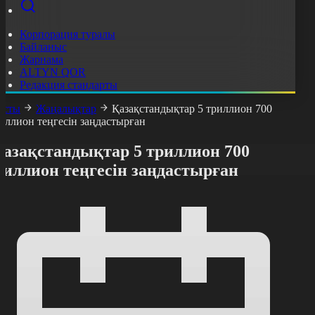
Корпорация туралы
Байланыс
Жарнама
ALTYN QOR
Редакция стандарты
асты
Жаңалықтар
Қазақстандықтар 5 триллион 700
иллион теңгесін заңдастырған
Қазақстандықтар 5 триллион 700
миллион теңгесін заңдастырған