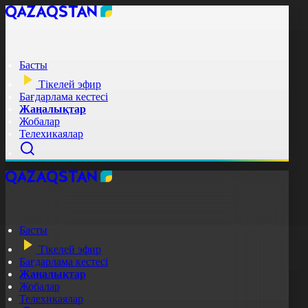
Басты
Тікелей эфир
Бағдарлама кестесі
Жаңалықтар
Жобалар
Телехикаялар
Басты
Тікелей эфир
Бағдарлама кестесі
Жаңалықтар
Жобалар
Телехикаялар