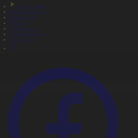
Тікелей эфир
Бағдарлама кестесі
Жаңалықтар
Жобалар
Телехикаялар
Мультсериалдар
Видеоархив