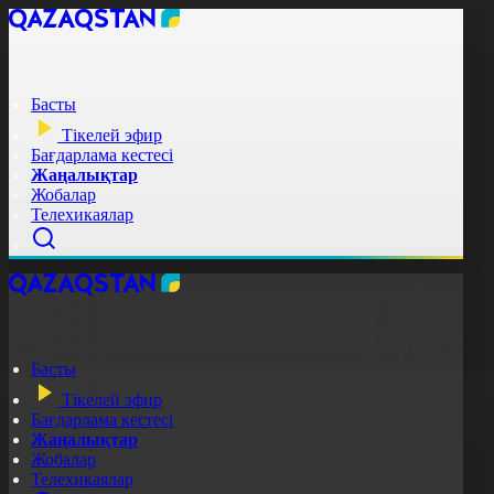
Басты
Тікелей эфир
Бағдарлама кестесі
Жаңалықтар
Жобалар
Телехикаялар
Басты
Тікелей эфир
Бағдарлама кестесі
Жаңалықтар
Жобалар
Телехикаялар