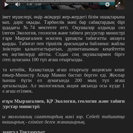
0:00
/ 0:00
кімет мүшелері, өңір әкімдері жер-жердегі білім ошақтарына
арып, дәріс оқыды. Тәрбиелік мәні бар сабақтардың бірі
лордадағы №74 мектепте өтті. Оқушылар алдында сөз
өйлеген Экология, геология және табиғи ресурстар министрі
ағзұм Мырзағалиев өскелең ұрпақты табиғатты аялауға
ақырды. Табиғат пен тіршілік арасындағы байланыс жайлы
үсініктерін қалыптастыратын, дүниетанымын кеңейтетін
ерең әңгімелерді айтты. Содан соң оқушылармен бірге
ектеп ауласына 100 түп ағаш отырғызды.
йта кетейік, Қазақстанда ағаш отырғызу акциясын кеше
ремьер-Министр Асқар Мамин бастап берген еді. Жоспар
ойынша бүгін ел аумағында 200 мың түп ағаш
тырғызылады. Ал экологиялық акция аясында осы күзде 1
лн ағаш егілмек.
ағзұм Мырзағалиев, ҚР Экология, геология және табиғи
есурстар министрі:
сы экологиялық сағаттардың мәні зор. Себебі табиғатқа
анашырлық - елімізге деген жанашырлық.
рмангүл Тоқтамұрат