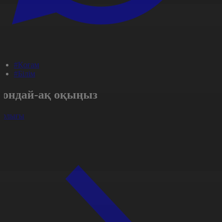
#Қоғам
#Білім
Сондай-ақ оқыңыз
арлығы