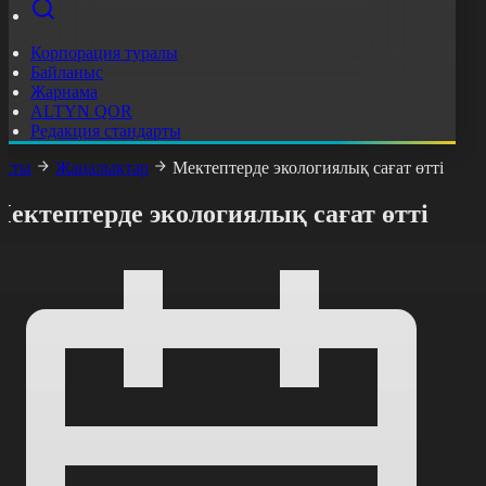
Корпорация туралы
Байланыс
Жарнама
ALTYN QOR
Редакция стандарты
асты
Жаңалықтар
Мектептерде экологиялық сағат өтті
ектептерде экологиялық сағат өтті