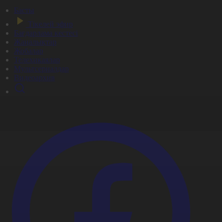
Басты
Тікелей эфир
Бағдарлама кестесі
Жаңалықтар
Жобалар
Телехикаялар
Мультсериалдар
Видеоархив