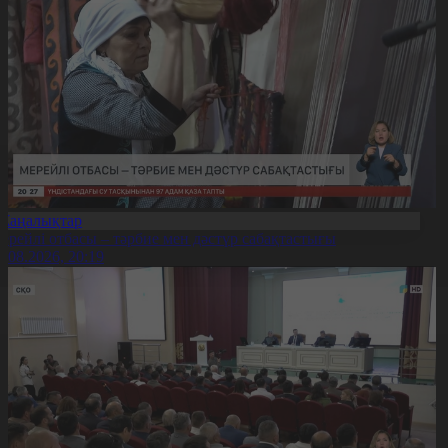
Жаңалықтар
ерейлі отбасы – тәрбие мен дәстүр сабақтастығы
7.08.2026, 20:19