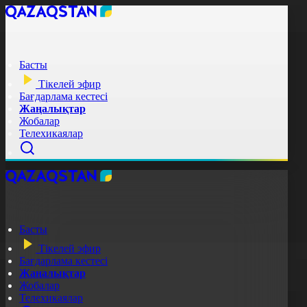
Басты
Тікелей эфир
Бағдарлама кестесі
Жаңалықтар
Жобалар
Телехикаялар
Басты
Тікелей эфир
Бағдарлама кестесі
Жаңалықтар
Жобалар
Телехикаялар