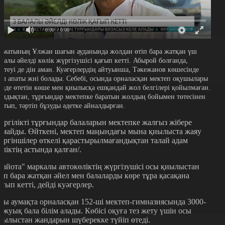
0:00
/ 0:00
лматының Ұлжан шағын ауданында жолдан өтіп бара жатқан үш
алалы әйелді көлік жүргізушісі қағып кетті. Абырой болғанда,
өртеуі де дін аман. Куәгерлердің айтуынша, Тәкежанов көшесінде
ол апаты жиі болады. Себебі, осында орналасқан мектеп оқушылары
үнде өтетін көше мен қиылысқа ешқандай жол белгілері қойылмаған.
ондықтан, тұрғындар мектепке баратын жолдың бойымен төтесінен
артып, тәртіп бұзуды әдетке айналдырған.
ергілікті тұрғындар балаларын мектепке жалғыз жібере
лмайды. Өйткені, мектеп маңындағы мына қиылыста жаяу
үргіншілер өткелі қарастырылмағандықтан талай адам
өліктің астында қалған/.
Тайота" маркалы автокөліктің жүргізушісі осы қиылыстан
тіп бара жатқан әйел мен балаларды көре тұра қасақана
ағып кетті, дейді куәгерлер.
сы аумақта орналасқан 152-ші мектеп-гимназиясында 3000-
а жуық бала білім алады. Көбісі оқуға тез жету үшін осы
иылыстан жандарын шүберекке түйіп өтеді.