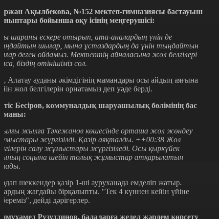
ұржан Ақылбекова, №152 мектеп-гимназиясы бастауыш
ыныптары бойынша оқу ісінің меңгерушісі:
сы шараны ескере отырып, ата-аналардың үнін де
ыңдайтын шығар, мына ұстаздардың да үнін тыңдайтын
ығар деген ойдамыз. Мектептің айналасына жол белгілері
олса, біздің өтінішіміз сол.
л, Алатау ауданы әкімдігінің мамандары осы айдың аяғына
ейін жол белгілерін орнатамыз деп уәде берді.
ртіс Бесіров, коммуналдық шаруашылық бөлімінің бас
аманы:
иылғы жылға Тәкежанов көшесінде орташа жол жөндеу
ұмыстары жүргізілді. Қазір аяқталды. ++00:38 Жол
елгілерін салу жұмыстары жүргізіледі. Осы қыркүйек
йының соңына шейін толық жұмыстар атқарылатын
олады.
ардап шеккендер қазір 1-ші ауруханада емделіп жатыр.
лардың жағдайы бірқалыпты. "Тек 4 күннен кейін үйіне
ібереміз", дейді дәрігерлер.
інмұхамед Рузуддинов, балаларға жедел жәрдем көрсету