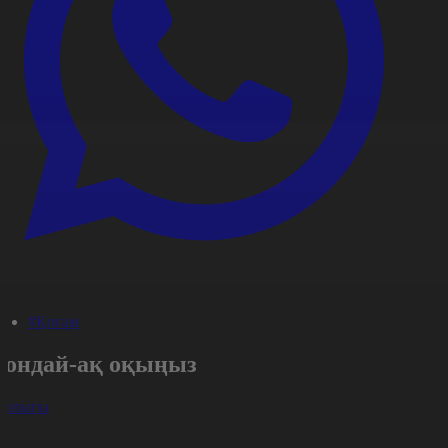
#Қоғам
Сондай-ақ оқыңыз
арлығы