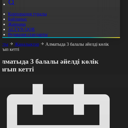
Корпорация туралы
Байланыс
Жарнама
ALTYN QOR
Редакция стандарты
асты
Жаңалықтар
Алматыда 3 балалы әйелді көлік
ағып кетті
лматыда 3 балалы әйелді көлік
ағып кетті