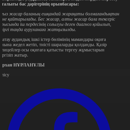
рталығы бас дәрігерінің орынбасары:
оғыз жасар баланың ешқандай жарақаты болмағандықтан
йіне қайтарылады. Бес жасар, алты жасар бала тексеріс
арысында іш пердесінің соғылуы деген диагноз қойылып,
азіргі таңда ауруханаға жатқызылды.
латау аудандық ішкі істер бөлімінің мамандары оқиға
рнына жедел жетіп, тиісті шараларды қолданды. Қазір
олицейлер осы оқиғаға қатысты тергеу жұмыстарын
үргізіп жатыр.
ұрхан НҰРЛАНҰЛЫ
өлісу