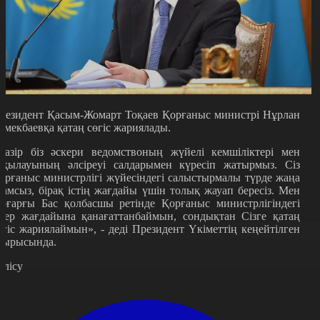
резидент Қасым-Жомарт Тоқаев Қорғаныс министрі Нұрлан
рмекбаевқа қатаң сөгіс жариялады.
Қазір біз әскери ведомствоның жүйелі кемшіліктері мен
ақылауының әлсіреуі салдарымен күресіп жатырмыз. Сіз
орғаныс министрлігі жүйесіндегі салыстырмалы түрде жаңа
дамсыз, бірақ істің жағдайы үшін толық жауап бересіз. Мен
оғарғы Бас қолбасшы ретінде Қорғаныс министрлігіндегі
стер жағдайына қанағаттанбаймын, сондықтан Сізге қатаң
өгіс жариялаймын», - деді Президент Үкіметтің кеңейтілген
тырысында.
өлісу