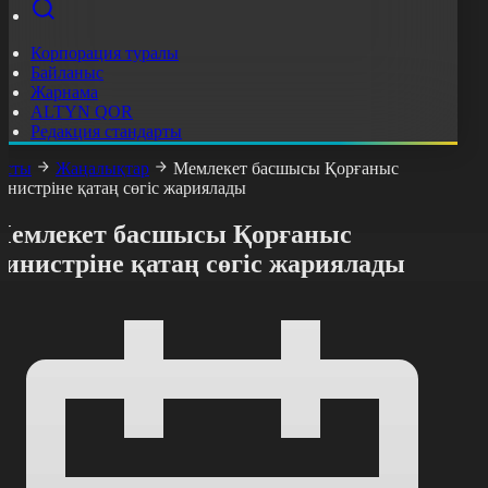
Корпорация туралы
Байланыс
Жарнама
ALTYN QOR
Редакция стандарты
асты
Жаңалықтар
Мемлекет басшысы Қорғаныс
инистріне қатаң сөгіс жариялады
Мемлекет басшысы Қорғаныс
инистріне қатаң сөгіс жариялады