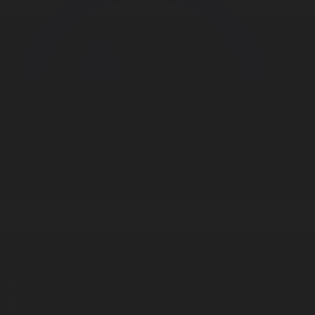
Корпорация туралы
Байланыс
Дистрибуция