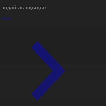
Сондай-ақ оқыңыз
арлығы