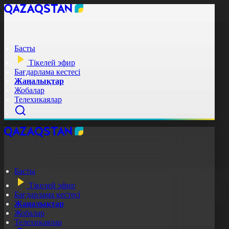
Басты
Тікелей эфир
Бағдарлама кестесі
Жаңалықтар
Жобалар
Телехикаялар
Басты
Тікелей эфир
Бағдарлама кестесі
Жаңалықтар
Жобалар
Телехикаялар