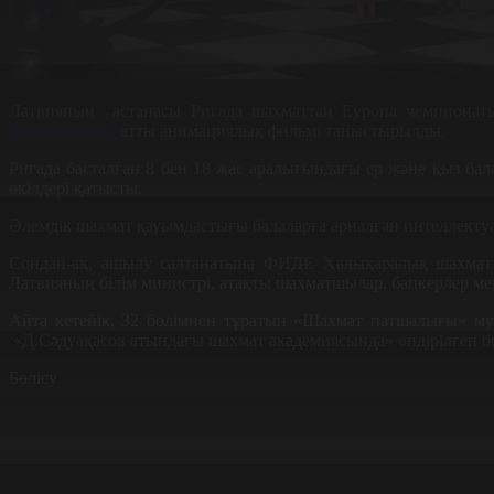
Латвияның астанасы Ригада шахматтан Еуропа чемпионат
патшалығы»
атты анимациялық фильмі таныстырылды.
Ригада басталған 8 бен 18 жас аралығындағы ер және қыз б
өкілдері қатысты.
Әлемдік шахмат қауымдастығы балаларға арналған интеллекту
Сондай-ақ, ашылу салтанатына ФИДЕ Халықаралық шахмат 
Латвияның білім министрі, атақты шахматшылар, бапкерлер ме
Айта кетейік, 32 бөлімнен тұратын «Шахмат патшалығы» му
«Д.Сәдуақасов атындағы шахмат академиясында» өндірілген б
Бөлісу