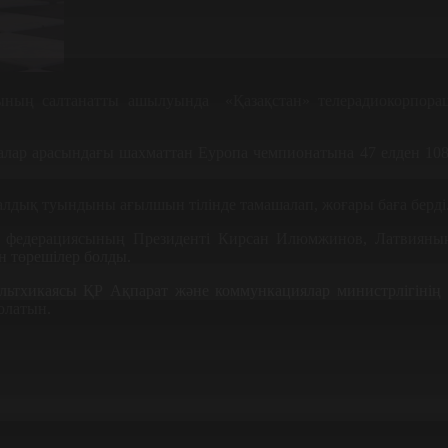
ының салтанатты ашылуында «Қазақстан» телерадиокорпор
алалар арасындағы шахматтан Еуропа чемпионатына 47 елден 10
алдық туындыны ағылшын тілінде тамашалап, жоғары баға берд
федерациясының Президенті Кирсан Илюмжинов, Латвияның 
н төрешілер болды.
льтхикаясы ҚР Ақпарат және коммункациялар министрлігінің
олатын.