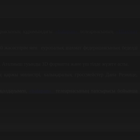
ациясының құрамындағы
«balapan»
телеарнасының
«Шахмат
80 жасөспірім мен еуропалық шахмат федерациясының беделді
і. Аталмыш туынды 3D форматта және үш тілде жүзеге асты.
қаржы министрі, халықаралық гроссмейстер Дана Резнице,
 қолдауымен,
«balapan»
телеарнасының тапсырысы бойынша