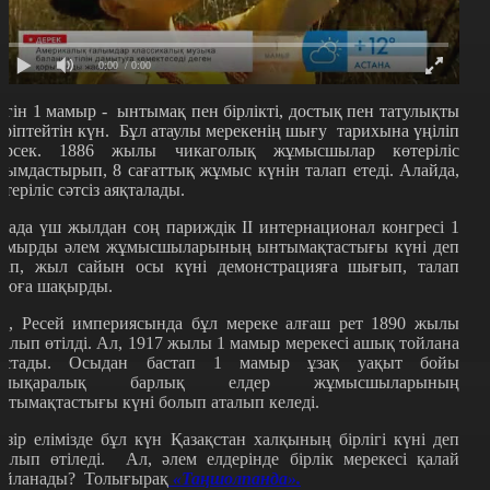
0:00
/ 0:00
үгін 1 мамыр - ынтымақ пен бірлікті, достық пен татулықты
әріптейтін күн. Бұл атаулы мерекенің шығу тарихына үңіліп
өрсек. 1886 жылы чикаголық жұмысшылар көтеріліс
йымдастырып, 8 сағаттық жұмыс күнін талап етеді. Алайда,
өтеріліс сәтсіз аяқталады.
рада үш жылдан соң париждік ІІ интернационал конгресі 1
амырды әлем жұмысшыларының ынтымақтастығы күні деп
тап, жыл сайын осы күні демонстрацияға шығып, талап
оюға шақырды.
л, Ресей империясында бұл мереке алғаш рет 1890 жылы
талып өтілді. Ал, 1917 жылы 1 мамыр мерекесі ашық тойлана
астады. Осыдан бастап 1 мамыр ұзақ уақыт бойы
алықаралық барлық елдер жұмысшыларының
нтымақтастығы күні болып аталып келеді.
азір елімізде бұл күн Қазақстан халқының бірлігі күні деп
талып өтіледі. Ал, әлем елдерінде бірлік мерекесі қалай
ойланады? Толығырақ
«Таңшолпанда».