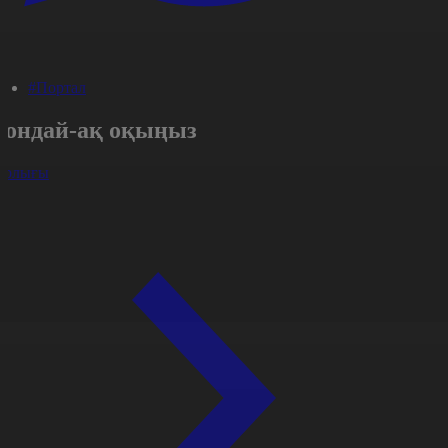
#Портал
Сондай-ақ оқыңыз
арлығы