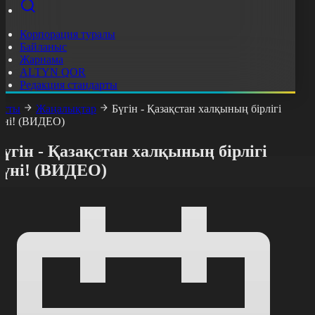
Корпорация туралы
Байланыс
Жарнама
ALTYN QOR
Редакция стандарты
асты
Жаңалықтар
Бүгін - Қазақстан халқының бірлігі
үні! (ВИДЕО)
үгін - Қазақстан халқының бірлігі
күні! (ВИДЕО)