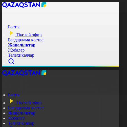
Басты
Тікелей эфир
Бағдарлама кестесі
Жаңалықтар
Жобалар
Телехикаялар
Басты
Тікелей эфир
Бағдарлама кестесі
Жаңалықтар
Жобалар
Телехикаялар