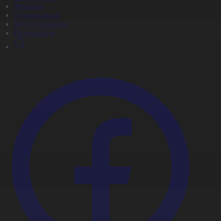
Жобалар
Телехикаялар
Мультсериалдар
Видеоархив