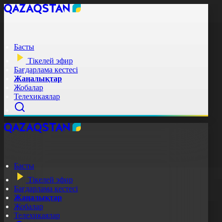
Басты
Тікелей эфир
Бағдарлама кестесі
Жаңалықтар
Жобалар
Телехикаялар
Басты
Тікелей эфир
Бағдарлама кестесі
Жаңалықтар
Жобалар
Телехикаялар