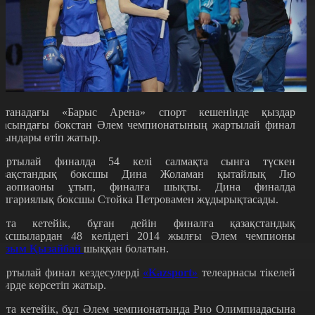
станадағы «Барыс Арена» спорт кешенінде қыздар
расындағы бокстан Әлем чемпионатының жартылай финал
йындары өтіп жатыр.
артылай финалда 54 келі салмақта сынға түскен
азақстандық боксшы Дина Жоламан қытайлық Лю
иаопиаоны ұтып, финалға шықты. Дина финалда
олгариялық боксшы Стойка Петровамен жұдырықтасады.
йта кетейік, бұған дейін финалға қазақстандық
оксшылардан 48 келідегі 2014 жылғы Әлем чемпионы
азым Қызайбай
шыққан болатын.
артылай финал кездесулерді
«Kazsport»
телеарнасы тікелей
фирде көрсетіп жатыр.
йта кетейік, бұл Әлем чемпионатында Рио Олимпиадасына