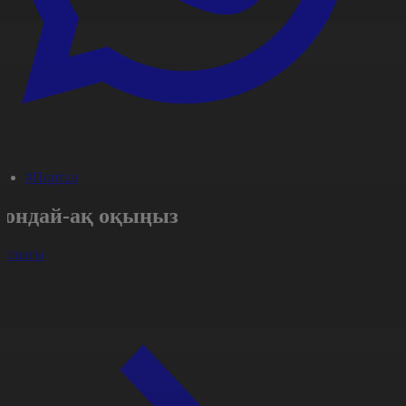
#Портал
Сондай-ақ оқыңыз
арлығы