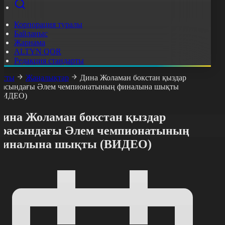
Корпорация туралы
Байланыс
Жарнама
ALTYN QOR
Редакция стандарты
асты
Жаңалықтар
Дина Жоламан бокстан қыздар
расындағы Әлем чемпионатының финалына шықты
ВИДЕО)
Дина Жоламан бокстан қыздар
арасындағы Әлем чемпионатының
финалына шықты (ВИДЕО)