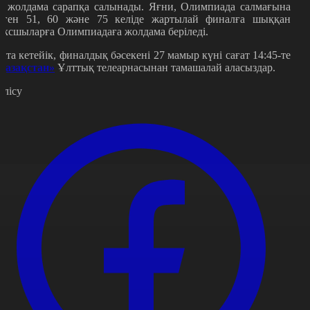
2 жолдама сарапқа салынады. Яғни, Олимпиада салмағына
нген 51, 60 және 75 келіде жартылай финалға шыққан
оксшыларға Олимпиадаға жолдама беріледі.
йта кетейік, финалдық бәсекені 27 мамыр күні сағат 14:45-те
Қазақстан»
Ұлттық телеарнасынан тамашалай аласыздар.
өлісу