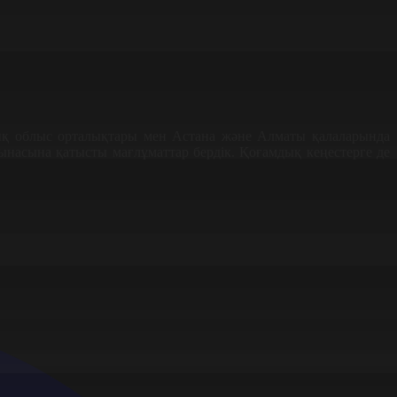
ық облыс орталықтары мен Астана және Алматы қалаларында
тынасына қатысты мағлұматтар бердік. Қоғамдық кеңестерге де