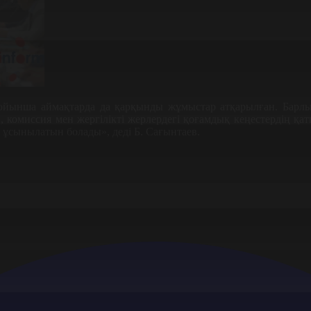
бойынша аймақтарда да қарқынды жұмыстар атқарылған. Барл
п, комиссия мен жергілікті жерлердегі қоғамдық кеңестердің қа
а ұсынылатын болады», деді Б. Сағынтаев.