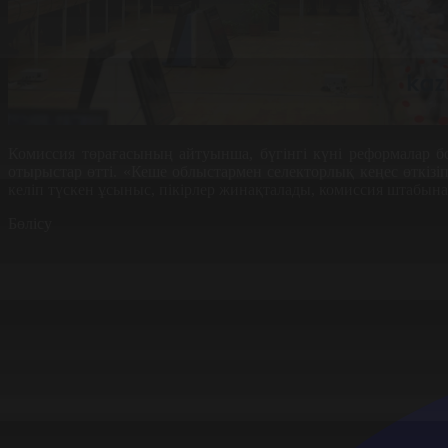
Комиссия төрағасының айтуынша, бүгінгі күні реформалар 
отырыстар өтті. «Кеше облыстармен селекторлық кеңес өткізі
келіп түскен ұсыныс, пікірлер жинақталады, комиссия штабын
Бөлісу