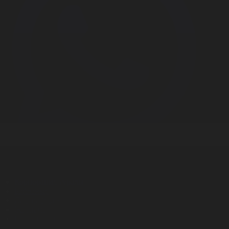
Корпорация туралы
Байланыс
Дистрибуция
Жарнама
Редакция стандарты