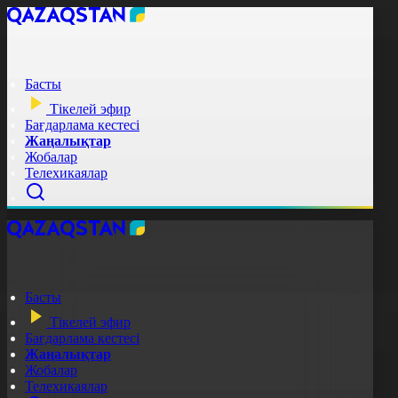
Басты
Тікелей эфир
Бағдарлама кестесі
Жаңалықтар
Жобалар
Телехикаялар
Басты
Тікелей эфир
Бағдарлама кестесі
Жаңалықтар
Жобалар
Телехикаялар