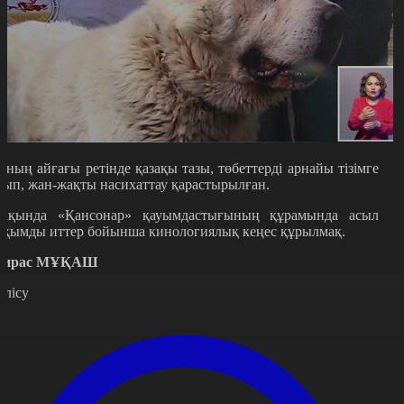
оның айғағы ретінде қазақы тазы, төбеттерді арнайы тізімге
лып, жан-жақты насихаттау қарастырылған.
ақында «Қансонар» қауымдастығының құрамында асыл
ұқымды иттер бойынша кинологиялық кеңес құрылмақ.
ирас МҰҚАШ
өлісу