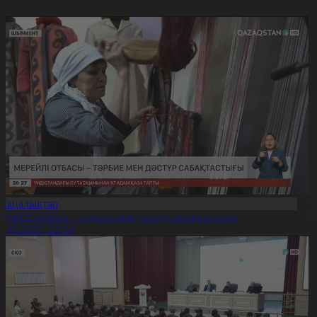
Жаңалықтар
ерейлі отбасы – тәрбие мен дәстүр сабақтастығы
7.08.2026, 20:19