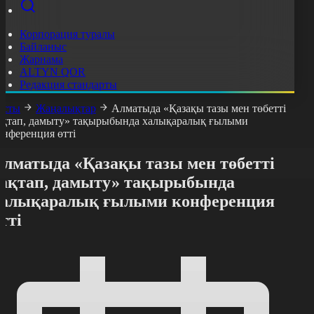
Корпорация туралы
Байланыс
Жарнама
ALTYN QOR
Редакция стандарты
асты
Жаңалықтар
Алматыда «Қазақы тазы мен төбетті
ақтап, дамыту» тақырыбында халықаралық ғылыми
онференция өтті
Алматыда «Қазақы тазы мен төбетті
сақтап, дамыту» тақырыбында
халықаралық ғылыми конференция
тті