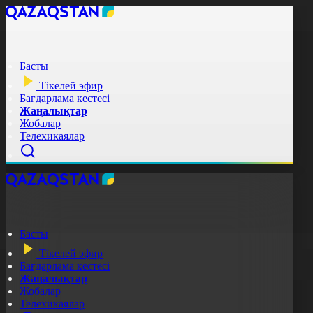
Басты
Тікелей эфир
Бағдарлама кестесі
Жаңалықтар
Жобалар
Телехикаялар
Басты
Тікелей эфир
Бағдарлама кестесі
Жаңалықтар
Жобалар
Телехикаялар