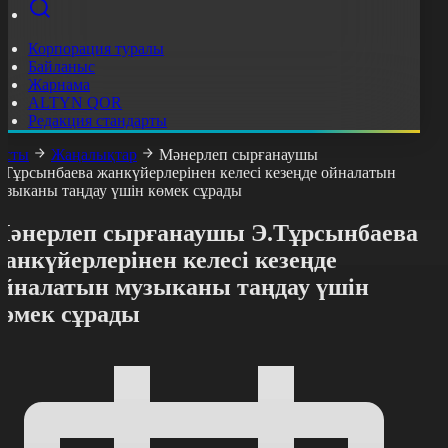
Корпорация туралы
Байланыс
Жарнама
ALTYN QOR
Редакция стандарты
асты
Жаңалықтар
Мәнерлеп сырғанаушы
.Тұрсынбаева жанкүйерлерінен келесі кезеңде ойналатын
узыканы таңдау үшін көмек сұрады
Мәнерлеп сырғанаушы Э.Тұрсынбаева
анкүйерлерінен келесі кезеңде
ойналатын музыканы таңдау үшін
көмек сұрады