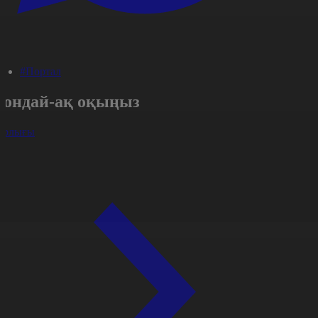
#Портал
Сондай-ақ оқыңыз
арлығы