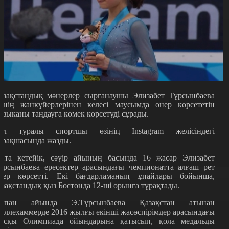
азақстандық мәнерлер сырғанаушы Элизабет Тұрсынбаева
зінің жанкүйерлерінен келесі маусымда өнер көрсететін
узыканы таңдауға көмек көрсетуді сұрады.
ұл туралы спортшы өзінің Instagram желісіндегі
арақшасында жазды.
йта кетейік, сәуір айының басында 16 жасар Элизабет
ұрсынбаева ересектер арасындағы чемпионатта алғаш рет
нер көрсетті. Екі бағдарламаның ұпайлары бойынша,
азақстандық қыз Бостонда 12-ші орынға тұрақтады.
қпан айында Э.Тұрсынбаева Қазақстан атынан
иллехаммерде 2016 жылғы екінші жасөспірімдер арасындағы
ысқы Олимпиада ойындарына қатысып, қола медальды