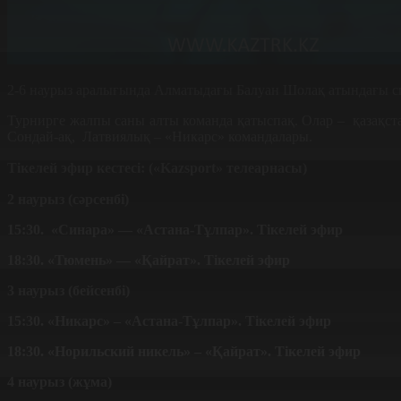
2-6 наурыз аралығында Алматыдағы Балуан Шолақ атындағы сп
Турнирге жалпы саны алты команда қатыспақ. Олар – қазақст
Сондай-ақ, Латвиялық – «Никарс» командалары.
Тікелей эфир кестесі: (
«
Kazsport
» телеарнасы)
2 наурыз (сәрсенбі)
15:30
.
«Синара» — «Астана-Т
ұ
лпар»
. Тікелей эфир
18:30. «Тюмень» — «Қайрат». Тікелей эфир
3 наурыз (бейсенбі)
15:30. «Никарс» – «Астана-Тұлпар». Тікелей эфир
18:30. «Норильский никель» – «Қайрат». Тікелей эфир
4 наурыз (жұма)