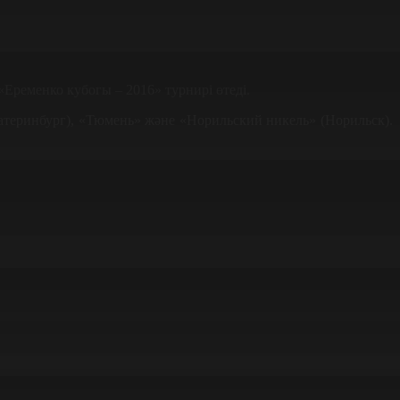
ременко кубогы – 2016» турнирі өтеді.
атеринбург), «Тюмень» және «Норильский никель» (Норильск).