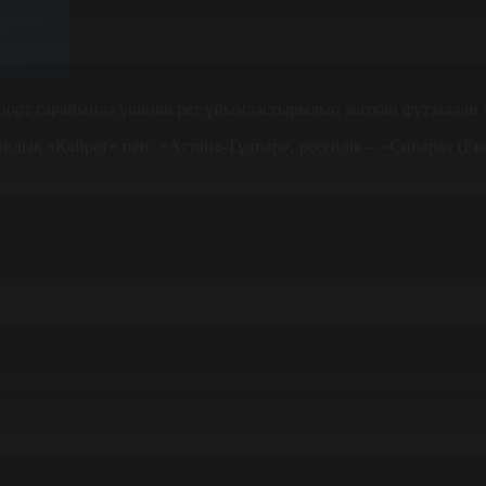
орт сарайында үшінші рет ұйымдастырылып жатқан футзалдан «Е
андық «Қайрат» пен «Астана-Тұлпар», ресейлік – «Синара» (Ек