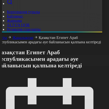
Корпорация туралы
Байланыс
Жарнама
ALTYN QOR
Редакция стандарты
асты
Жаңалықтар
Қазақстан Египет Араб
еспубликасымен арадағы әуе байланысын қалпына келтіреді
Қазақстан Египет Араб
Республикасымен арадағы әуе
байланысын қалпына келтіреді