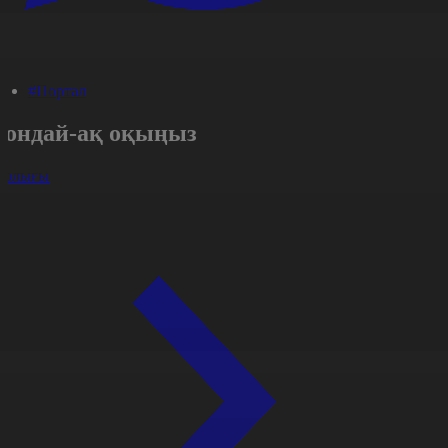
#Портал
Сондай-ақ оқыңыз
арлығы