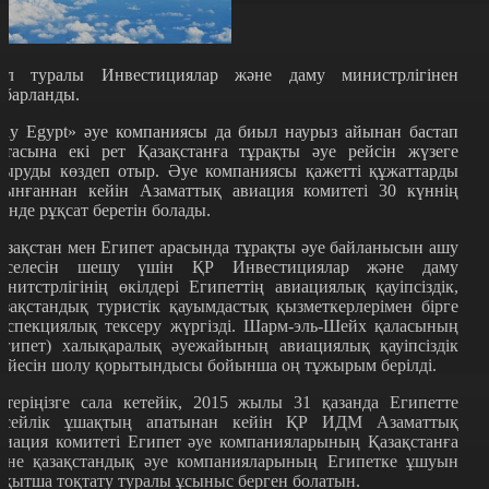
ұл туралы Инвестициялар және даму министрлігінен
абарланды.
Fly Egypt» әуе компаниясы да биыл наурыз айынан бастап
птасына екі рет Қазақстанға тұрақты әуе рейсін жүзеге
сыруды көздеп отыр. Әуе компаниясы қажетті құжаттарды
сынғаннан кейін Азаматтық авиация комитеті 30 күннің
шінде рұқсат беретін болады.
азақстан мен Египет арасында тұрақты әуе байланысын ашу
әселесін шешу үшін ҚР Инвестициялар және даму
инитстрлігінің өкілдері Египеттің авиациялық қауіпсіздік,
азақстандық туристік қауымдастық қызметкерлерімен бірге
нспекциялық тексеру жүргізді. Шарм-эль-Шейх қаласының
Египет) халықаралық әуежайының авиациялық қауіпсіздік
үйесін шолу қорытындысы бойынша оң тұжырым берілді.
стеріңізге сала кетейік, 2015 жылы 31 қазанда Египетте
есейлік ұшақтың апатынан кейін ҚР ИДМ Азаматтық
виация комитеті Египет әуе компанияларының Қазақстанға
әне қазақстандық әуе компанияларының Египетке ұшуын
ақытша тоқтату туралы ұсыныс берген болатын.