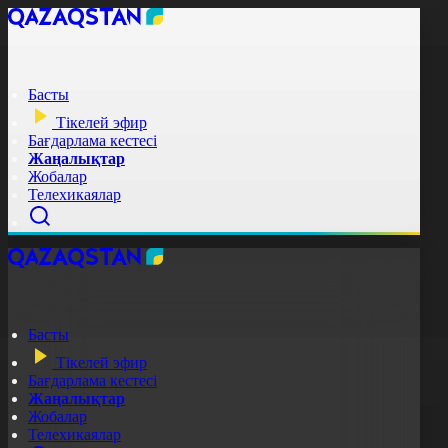
Басты
Тікелей эфир
Бағдарлама кестесі
Жаңалықтар
Жобалар
Телехикаялар
Басты
Тікелей эфир
Бағдарлама кестесі
Жаңалықтар
Жобалар
Телехикаялар