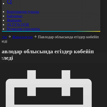
Корпорация туралы
Байланыс
Жарнама
ALTYN QOR
Редакция стандарты
асты
Жаңалықтар
Павлодар облысында егіздер көбейіп
еледі
авлодар облысында егіздер көбейіп
еледі