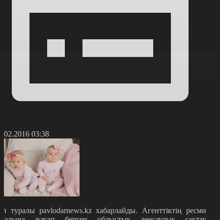
1.02.2016 03:38
ұл туралы pavlodarnews.kz хабарлайды. Агенттіктің ресми
ауалына жауап берген облыстық денсаулық сақтау