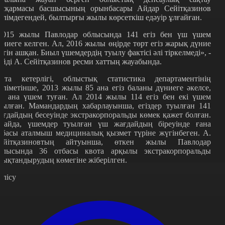
асқармасы басшысының орынбасары Айдар Сейітқазинов
әлімдегендей, былтырғы жылы көрсеткіш едәуір ұлғайған.
2015 жылы Павлодар облысында 141 егіз бен үш үшем
үниеге келген. Ал, 2016 жылы өңірде төрт егіз жарық дүние
сігін ашқан. Биыл үшемдердің туылу фактісі әлі тіркелмеді», -
ейді А. Сейітқазинов ресми хаттың жауабында.
йта кетерлігі, облыстық статистика департаментінің
әліметінше, 2013 жылы 85 ана егіз баланы дүниеге әкелсе,
ш ана үшем туған. Ал 2014 жылы 114 егіз бен екі үшем
уылған. Мамандардың хабарлауынша, егіздер туылған 141
ағдайдың бесеуінде экстракорпоральды көмек қажет болған.
лайда, үшемдер туылған үш жағдайдың біреуінде ғана
тбасы аталмыш медициналық қызмет түріне жүгінбеген. А.
ейітқазиновтың айтуынша, өткен жылы Павлодар
блысында 36 отбасы квота арқылы экстракорпоральды
рықтандырудың көмегіне жіберілген.
өлісу