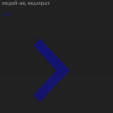
Сондай-ақ оқыңыз
арлығы