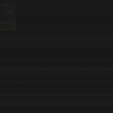
селесі талқыланды, деп хабарлайды Ақорданың баспасөз қызметі
онда аталған бастамаға реформаларды және мемлекет белгілеге
тасының төрағаларымен және Премьер-Министрмен консультация 
Парламентті немесе Парламент Мәжілісін Қазақстан Президе
айлау Парламент немесе Парламент Мәжілісі өкілеттігін мерзімі
дегі мәслихат сайлауымен бір мезгілде өткізу Конституция норма