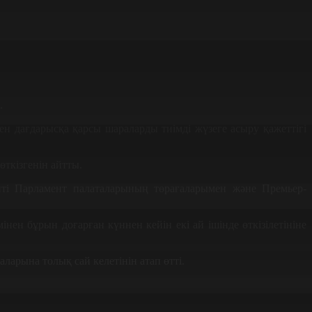
.
н дағдарысқа қарсы шараларды тиімді жүзеге асыру қажеттігі
өткізгенін айтты.
нті Парламент палаталарының төрағаларымен және Премьер-
нен бұрын доғарған күннен кейін екі ай ішінде өткізілетініне
ларына толық сай келетінін атап өтті.