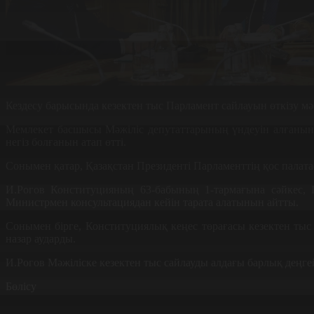
Кездесу барысында кезектен тыс Парламент сайлауын өткізу мә
Мемлекет басшысы Мәжіліс депутаттарының үндеуін алғанын, 
негіз болғанын атап өтті.
Сонымен қатар, Қазақстан Президенті Парламенттің қос пала
И.Рогов Конституцияның 63-бабының 1-тармағына сәйкес, 
Министрмен консультациядан кейін тарата алатынын айтты.
Сонымен бірге, Конституциялық кеңес төрағасы кезектен тыс с
назар аударды.
И.Рогов Мәжіліске кезектен тыс сайлауды алдағы барлық деңгей
Бөлісу