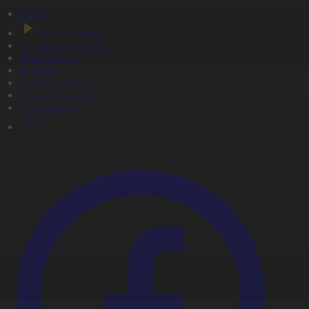
Басты
Тікелей эфир
Бағдарлама кестесі
Жаңалықтар
Жобалар
Телехикаялар
Мультсериалдар
Видеоархив