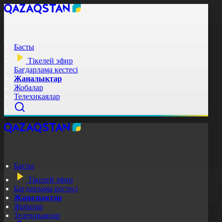
Басты
Тікелей эфир
Бағдарлама кестесі
Жаңалықтар
Жобалар
Телехикаялар
Басты
Тікелей эфир
Бағдарлама кестесі
Жаңалықтар
Жобалар
Телехикаялар