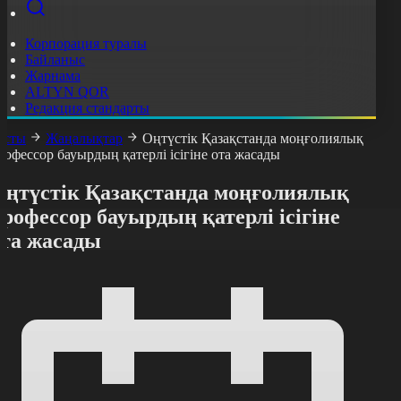
Корпорация туралы
Байланыс
Жарнама
ALTYN QOR
Редакция стандарты
асты
Жаңалықтар
Оңтүстік Қазақстанда моңғолиялық
рофессор бауырдың қатерлі ісігіне ота жасады
Оңтүстік Қазақстанда моңғолиялық
рофессор бауырдың қатерлі ісігіне
ота жасады