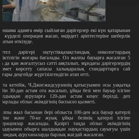
аншама адамға өмір сыйлаған дәрігерлер екі күн қатарынан
ш күрделі операция жасап, өңірдегі әріптестеріне шеберлік
ағатын өткізуде.
етел дәрігері оңтүстікқазақстандық онкологтардың
іліктілігін жоғары бағалады. Ол жалпы бауырға жасалған 5
та да қан жоғалтусыз сәтті аяқталып, мұндағы дәрігерлердің
ызмет көрсету сапасы халықаралық стандарттарға сай
оғары деңгейде жүргізілгендігін атап өтті.
йта кетейік, Ч.Джигжидсурэннің қатысуымен осы уақытқа
ейін 30-дан астам ота жасалып, ұйқы безі мен бауыр ісігіне
алдыққан ауруларға 120-дан астам кеңес берілді, деп
абарлады облыс әкімдігінің баспасөз қызметі.
алпы жыл басынан бері облыста 100-ден аса бауыр қатерлі
сігіне және 70-ке жуық ұйқы безінің қатерлі ісігіне
перациялар жасалады. Қазіргі таңда облыс әкімдігінің
олдауымен обырға шалдыққан науқастардың сауығуы үшін
оғамдық ауруханаларда барлық жағдай жасалған.