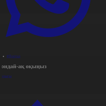
#Портал
Сондай-ақ оқыңыз
арлығы