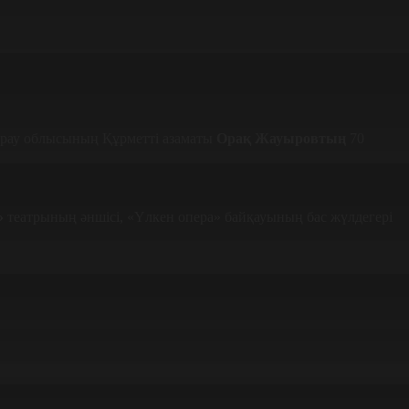
тырау облысының Құрметті азаматы
Орақ Жауыровтың
70
»
театрының әншісі, «Үлкен опера» байқауының бас жүлдегері