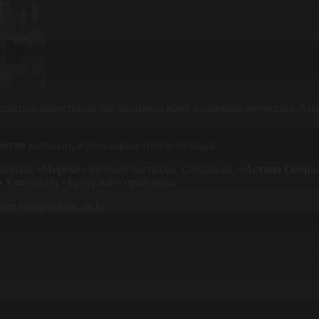
паптар оркестрінің бас дирижері және көркемдік жетекшісі, А
бетов
қатысып, жүрекжарды тілегін білдірді.
ыновтың
«Мереке»
күйімен басталды. Сондай-ақ,
«Астана Опера
ф Хамидидің «Бұлбұлын» орындады.
еп хабарлайды, atr.kz.