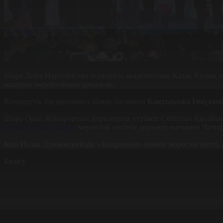
Шара Дина Нұрпейісова атындағы академиялық Қазақ Халық ас
жылдық мерейтойына арналған.
Концерттік бағдарламаға аймақ басшысы
Бақтықожа Ізмұхам
Шара Орақ Жауыровтың дирижерлік етуімен Сейілхан Құсай
Салтанат Ахметова
мерейтой иесінің дирижерлығымен Лати
Кеш Исаак Дунаевскийдің «Заздравная» әнімен мәресіне жетті, д
Бөлісу