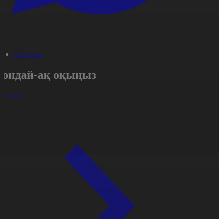
#Портал
Сондай-ақ оқыңыз
арлығы