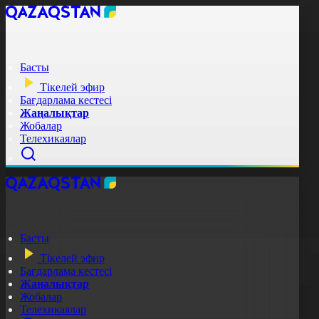
Басты
Тікелей эфир
Бағдарлама кестесі
Жаңалықтар
Жобалар
Телехикаялар
Басты
Тікелей эфир
Бағдарлама кестесі
Жаңалықтар
Жобалар
Телехикаялар