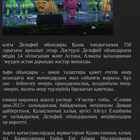
иылғы Дельфий ойындары Қазақ хандығының 550
ылдығына арналып отыр. Дәстүрлі Дельфий ойындарына
ліміздің 14 облысынан және Астана, Алматы қалаларынан
ес жүзден астам дарынды жастар жиналды.
ельфи ойындары – заман талаптары қажет ететін өнер
аласындағы жас мамандардың жыл сайынғы жарысы. Бұл
арыс - бейнелеу өнерін, орындаушылық, қолданбалы өнер,
өз өнерін, жалпы өнер түрлерінің барлығын қамтиды.
талмыш шараның ашылу рәсімде «Ұлытау» тобы, «Славян
азары-2015» халықаралық байқауының жеңімпазы Димаш
ұдайбергенов, Қазақтанның халық әртісі Айгүл Елшібаева
әне халықаралық Дельфий ойындарының жеңімпаздары
нер көрсетті.
айқауға қатысушылардың жұмыстарын Қазақстанның халық
ртісі, Қазақстанның Еңбек Ері Айман Мұсаходжаева