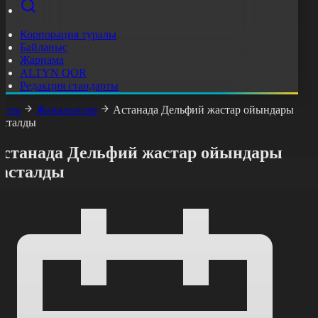
Корпорация туралы
Байланыс
Жарнама
ALTYN QOR
Редакция стандарты
асты
Жаңалықтар
Астанада Дельфий жастар ойындары
асталды
Астанада Дельфий жастар ойындары
басталды