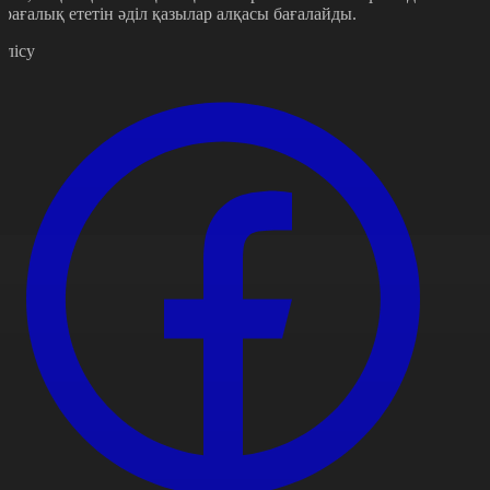
өрағалық ететін әділ қазылар алқасы бағалайды.
өлісу