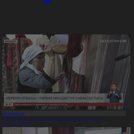
Жаңалықтар
ерейлі отбасы – тәрбие мен дәстүр сабақтастығы
7.08.2026, 20:19