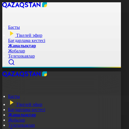
Басты
Тікелей эфир
Бағдарлама кестесі
Жаңалықтар
Жобалар
Телехикаялар
Басты
Тікелей эфир
Бағдарлама кестесі
Жаңалықтар
Жобалар
Телехикаялар