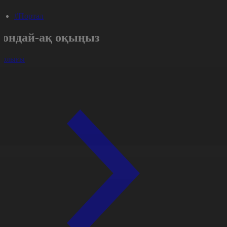
#Портал
Сондай-ақ оқыңыз
арлығы