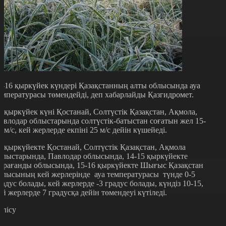
4-16 қыркүйек күндері Қазақстанның алты облысында ауа
емпературасы төмендейді, деп хабарлайды Қазгидромет.
4 қыркүйек күні Қостанай, Солтүстік Қазақстан, Ақмола,
авлодар облыстарында солтүстік-батыстан соғатын жел 15-
0 м/с, кей жерлерде екпіні 25 м/с дейін күшейеді.
4 қыркүйекте Қостанай, Солтүстік Қазақстан, Ақмола
блыстарында, Павлодар облысында, 14-15 қыркүйекте
арағанды облысында, 15-16 қыркүйекте Шығыс Қазақстан
блысының кей жерлерінде ауа температурасы түнде 0-5
радус болады, кей жерлерде -3 градус болады, күндіз 10-15,
ей жерлерде 7 градусқа дейін төмендеуі күтіледі.
өлісу