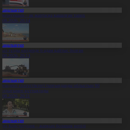
Жаңалықтар
қкерегешың – ақ жартасқа қашалған тарих
7.08.2026, 20:14
Жаңалықтар
иыл тұзды көлдерде 6 адам қайтыс болған
7.08.2026, 20:13
Жаңалықтар
резидент солтүстіктегі тұрғындарды облыстың 90
ылдығымен құттықтады
7.08.2026, 20:11
Жаңалықтар
аңа Конституция – жарқын болашақ кепілі