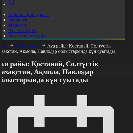
Корпорация туралы
Байланыс
Жарнама
ALTYN QOR
Редакция стандарты
асты
Жаңалықтар
Ауа райы: Қостанай, Солтүстік
азақстан, Ақмола, Павлодар облыстарында күн суытады
уа райы: Қостанай, Солтүстік
Қазақстан, Ақмола, Павлодар
облыстарында күн суытады