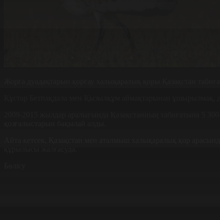
Жорға дуадақтарын қорғау халықаралық қоры Қазақстан табиға
Құстар Бетпақдала мен Қызылқұм аймақтарынан ұшырылмақ, д
2009-2015 жылдар аралығында Қазақстанның табиғатына 5 300
қозғалыстарын бақылай алды.
Айта кетсек, Қазақстан мен аталмыш халықаралық қор арасынд
құрылысы жалғасуда.
Бөлісу