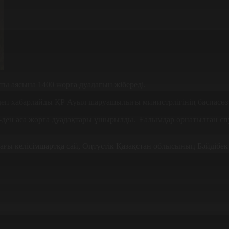
ты аясына 1400 жорға дуадағын жібереді.
еп хабарлайды ҚР Ауыл шаруашылығы министрлігінің баспасөз 
-ден аса жорға дуадақтары ұшырылды. Ғалымдар орнатылған сп
ағы келісімшартқа сай, Оңтүстік Қазақстан облысының Бәйдібе