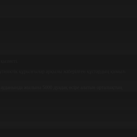
қызметі.
утниктік құрылғылар арқылы жіберілген құстардың қимыл-
к ауданында жылына 5000 дуадақ өсіре алатын орталықтың