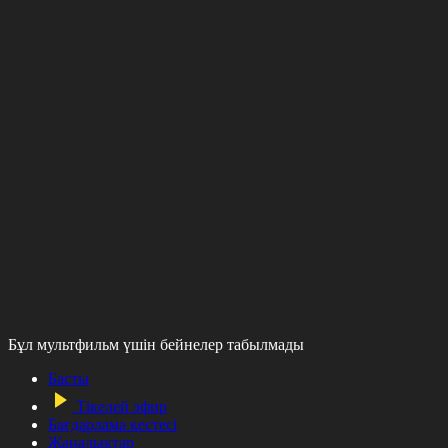
Бұл мультфильм үшін бейнелер табылмады
Басты
Тікелей эфир
Бағдарлама кестесі
Жаңалықтар