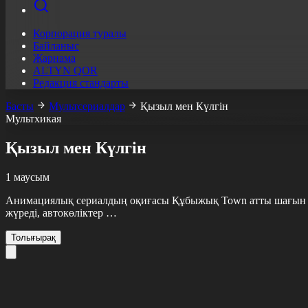
Корпорация туралы
Байланыс
Жарнама
ALTYN QOR
Редакция стандарты
Басты
Мультсериалдар
Қызыл мен Күлгін
Мультхикая
Қызыл мен Күлгін
1 маусым
Анимациялық сериалдың оқиғасы Құбыжық Town атты шағын қала
жүреді, автокөліктер …
Толығырақ