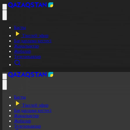
Басты
Тікелей эфир
Бағдарлама кестесі
Жаңалықтар
Жобалар
Телехикаялар
Басты
Тікелей эфир
Бағдарлама кестесі
Жаңалықтар
Жобалар
Телехикаялар