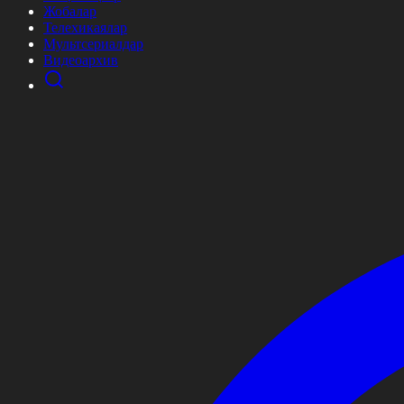
Жобалар
Телехикаялар
Мультсериалдар
Видеоархив