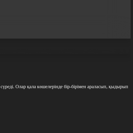
үреді. Олар қала көшелерінде бір-бірімен араласып, қыдырып