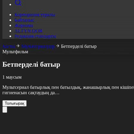
Корпорация туралы
Байланыс
Жарнама
ALTYN QOR
Редакция стандарты
Басты
Мультсериалдар
Бетперделі батыр
Мультфильм
Бетперделі батыр
1 маусым
Мультсериал батырлық пен батылдық, жанашырлық пен кішіпейіл
гигиенасын сақтаудың да…
Толығырақ