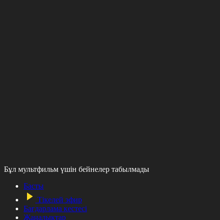
Бұл мультфильм үшін бейнелер табылмады
Басты
Тікелей эфир
Бағдарлама кестесі
Жаңалықтар