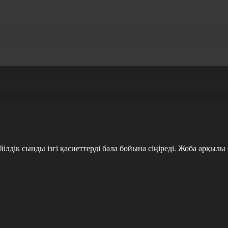
дік сынды ізгі қасиеттерді бала бойына сіңіреді. Жоба арқылы б