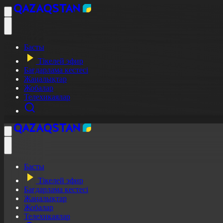
Басты
Тікелей эфир
Бағдарлама кестесі
Жаңалықтар
Жобалар
Телехикаялар
Басты
Тікелей эфир
Бағдарлама кестесі
Жаңалықтар
Жобалар
Телехикаялар