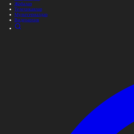
Жобалар
Телехикаялар
Мультсериалдар
Видеоархив