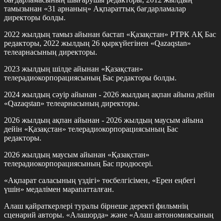
тамызынан «31 арнаның» Ақпараттық бағдарламалар
директоры болды.
2022 жылдың тамыз айынан бастап «Қазақстан» РТРК АҚ Бас
редакторы, 2022 жылдың 26 қыркүйегінен «Qazaqstan»
телеарнасының директоры.
2023 жылдың шілде айынан «Қазақстан»
телерадиокорпорациясының Бас редакторы болды.
2024 жылдың сәуір айынан - 2026 жылдың ақпан айына дейін
«Qazaqstan» телеарнасының директоры.
2026 жылдың ақпан айынан - 2026 жылдың маусым айына
дейін «Қазақстан» телерадиокорпорациясының Бас
редакторы.
2026 жылдың маусым айынан «Қазақстан»
телерадиокорпорациясының Бас продюсері.
«Ақпарат саласының үздігі» төсбелгісімен, «Ерен еңбегі
үшін» медалімен марапатталған.
Алаш қайраткерлері туралы бірнеше деректі фильмнің
сценарий авторы. «Алашорда» және «Алаш автономиясының