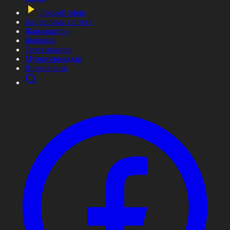
Тікелей эфир
Бағдарлама кестесі
Жаңалықтар
Жобалар
Телехикаялар
Мультсериалдар
Видеоархив