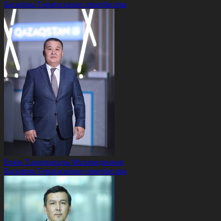
Басқарма Төрағасының орынбасары
Еркін Таңатқанұлы Мұхамеджанов
Басқарма Төрағасының орынбасары