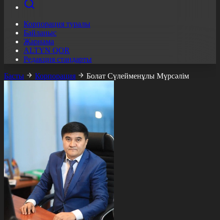
Корпорация туралы
Байланыс
Жарнама
ALTYN QOR
Редакция стандарты
Басты
Корпорация
Болат Сүлейменұлы Мүрсәлім