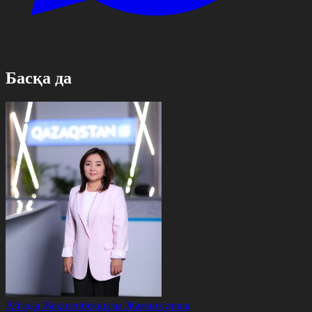
Басқа да
Айзада Жекшенбеккызы Жаманкулова