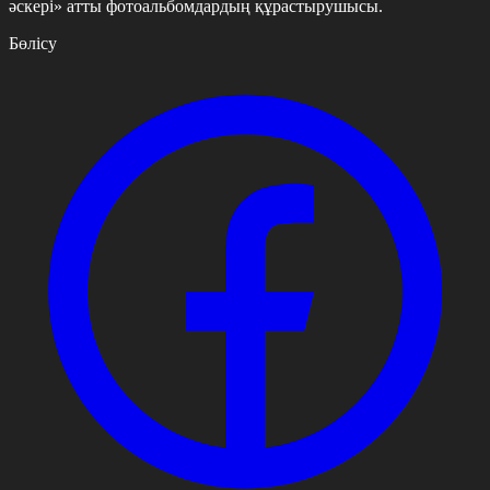
әскері» атты фотоальбомдардың құрастырушысы.
Бөлісу