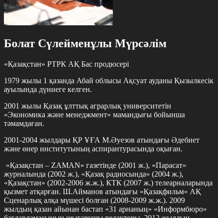
Болат Сүлейменұлы Мүрсәлім
«Қазақстан» РТРК АҚ Бас продюсері
1979 жылы 1 қазанда Абай облысы Ақсуат ауданы Қызылкесік
ауылында дүниеге келген.
2001 жылы Қазақ ұлттық аграрлық университетін
«Экономика және менеджмент» мамандығы бойынша
тәмамдаған.
2001-2004 жылдары ҚР ҰҒА М.Әуезов атындағы Әдебиет
және өнер институтының аспирантурасында оқыған.
«Қазақстан – ZAMAN» газетінде (2001 ж.), «Парасат»
журналында (2002 ж.), «Қазақ радиосында» (2004 ж.),
«Қазақстан» (2002-2006 ж.ж.), КТК (2007 ж.) телеарналарында
қызмет атқарған. Ш.Айманов атындағы «Қазақфильм» АҚ
Сценарлық алқа мүшесі болған (2008-2009 ж.ж.). 2009
жылдың қазан айынан бастап «31 арнаның» «Информбюро»
бағдарламасының шығарушы редакторы, 2012 жылдың