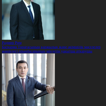
Радмир Рим
Басқарма Төрағасының қаржылық және әкімшілік мәселелер
жөніндегі орынбасарының міндетін уақытша атқарушы