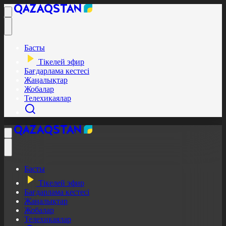
Басты
Тікелей эфир
Бағдарлама кестесі
Жаңалықтар
Жобалар
Телехикаялар
Басты
Тікелей эфир
Бағдарлама кестесі
Жаңалықтар
Жобалар
Телехикаялар