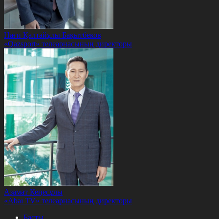
Нағи Қалтайұлы Бақытбеков
«Qazsport» телеарнасының директоры
Азамат Кеңесұлы
«Abaı TV» телеарнасының директоры
Басты